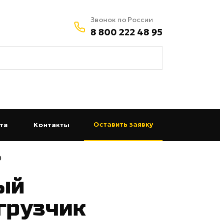
Звонок по России
8 800 222 48 95
Оставить заявку
та
(current)
Контакты
(current)
0
ый
грузчик