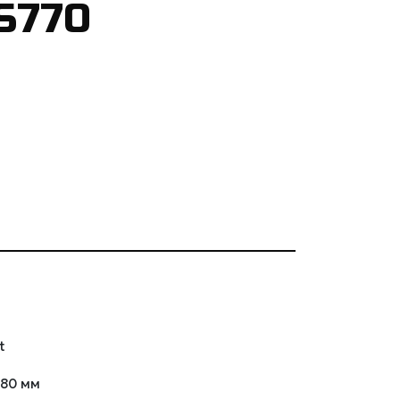
S770
t
880 мм