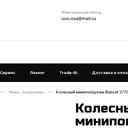
Электронная почта
ooo.sva@mail.ru
t)
Сервис
(current)
Лизинг
(current)
Trade-IN
(current)
Доставка и опла
Мини - погрузчики
Колесный минипогрузчик Bobcat S77
Колесн
минипо