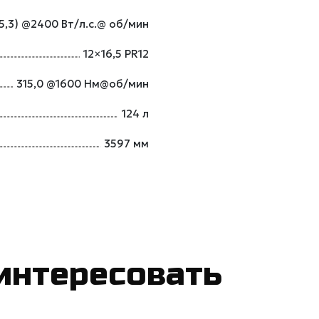
75,3) @2400 Вт/л.с.@ об/мин
12×16,5 PR12
315,0 @1600 Нм@об/мин
124 л
3597 мм
интересовать