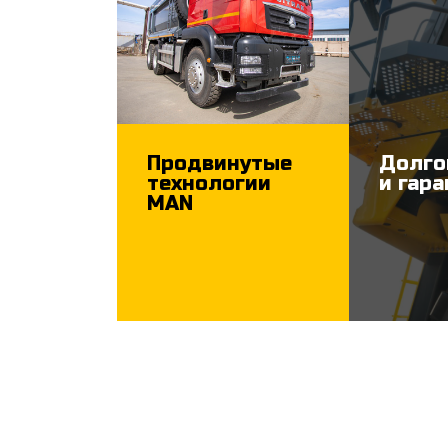
Продвинутые
Долго
технологии
и гар
MAN