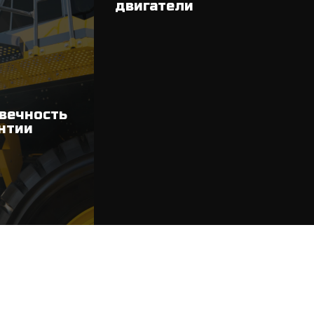
двигатели
вечность
антии