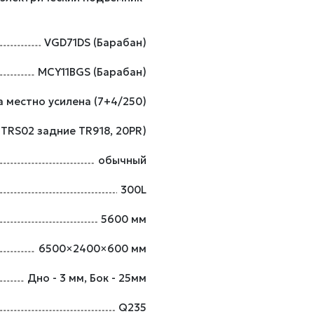
VGD71DS (Барабан)
MCY11BGS (Барабан)
 местно усилена (7+4/250)
 TRS02 задние TR918, 20PR)
обычный
300L
5600 мм
6500×2400×600 мм
Дно - 3 мм, Бок - 25мм
Q235