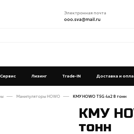
Электронная почта
ooo.sva@mail.ru
t)
Сервис
(current)
Лизинг
(current)
Trade-IN
(current)
Доставка и опла
ры
Манипуляторы HOWO
КМУ HOWO T5G 4x2 8 тонн
КМУ HO
тонн