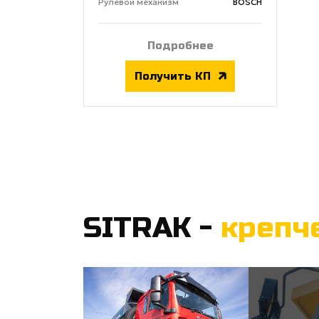
Рулевой механизм
BOSCH
Подробнее
Получить КП
SITRAK -
крепч