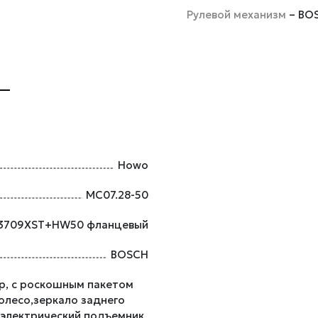
Рулевой механизм
– BO
Howo
MC07.28-50
3709XST+HW50 фланцевый
BOSCH
р, с роскошным пакетом
олесо,зеркало заднего
 электрический подъемник