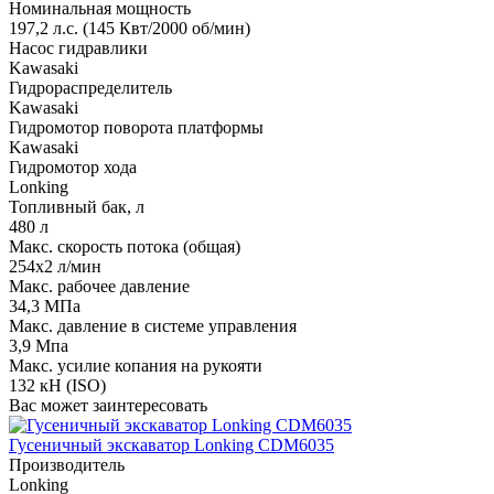
Номинальная мощность
197,2 л.с. (145 Квт/2000 об/мин)
Насос гидравлики
Kawasaki
Гидрораспределитель
Kawasaki
Гидромотор поворота платформы
Kawasaki
Гидромотор хода
Lonking
Топливный бак, л
480 л
Макс. скорость потока (общая)
254х2 л/мин
Макс. рабочее давление
34,3 МПа
Макс. давление в системе управления
3,9 Мпа
Макс. усилие копания на рукояти
132 кН (ISO)
Вас может заинтересовать
Гусеничный экскаватор Lonking CDM6035
Производитель
Lonking