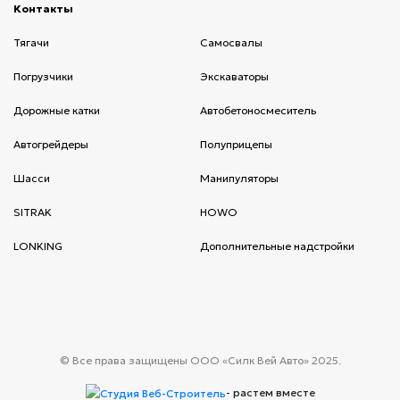
Контакты
(current)
Тягачи
(current)
Cамосвалы
(current)
Погрузчики
(current)
Экскаваторы
(current)
Дорожные катки
(current)
Автобетоносмеситель
(current)
Автогрейдеры
(current)
Полуприцепы
(current)
Шасси
(current)
Манипуляторы
(current)
SITRAK
(current)
HOWO
(current)
LONKING
(current)
Дополнительные надстройки
(current)
© Все права защищены ООО «Силк Вей Авто» 2025.
-
растем вместе