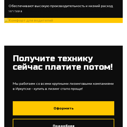
Комфорт для водителей
Обеспечивают высокую производительность и низкий расход
топлива
Кабины созданы на основе MAN TG, потому эргономичны,
удобны в использовании и управлении
Получите технику
сейчас платите потом!
Мы работаем со всеми крупными лизинговыми компаниями
в Иркутске - купить в лизинг стало проще!
Оформить
Подробнее