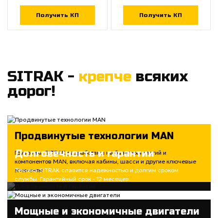
Получить КП
Получить КП
SITRAK -
крепче
всяких
дорог!
Продвинутые технологии MAN
Долговечность и гарантии
Грузовики SITRAK разработаны на базе технологий и
компонентов MAN, включая кабины, шасси и другие ключевые
элементы
Техника SITRAK славится надежностью и долгим сроком
службы. Гарантийный срок - 12 месяцев.
Мощные и экономичные двигатели