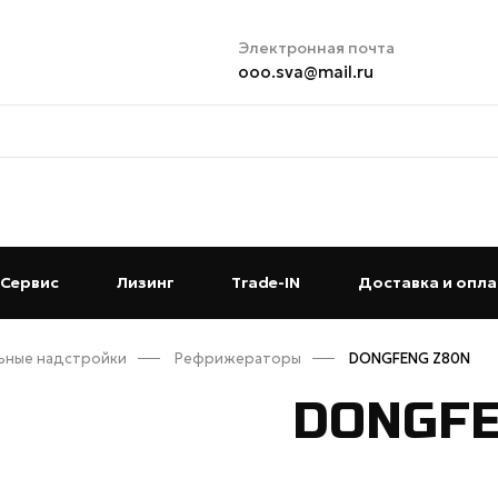
Электронная почта
ooo.sva@mail.ru
t)
Сервис
(current)
Лизинг
(current)
Trade-IN
(current)
Доставка и опла
ьные надстройки
Рефрижераторы
DONGFENG Z80N
DONGFE