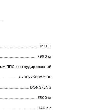
МКПП
7990 кг
 мм ППС экструдированный
8200х2600х2500
DONGFENG
3500 кг
140 л.с