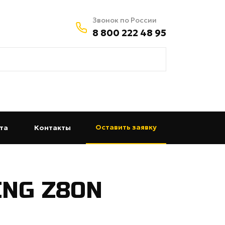
Звонок по России
8 800 222 48 95
Оставить заявку
та
(current)
Контакты
(current)
NG Z80N