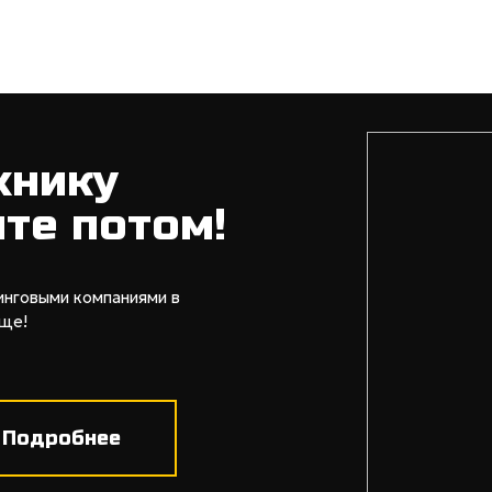
хнику
ите потом!
инговыми компаниями в
още!
Подробнее