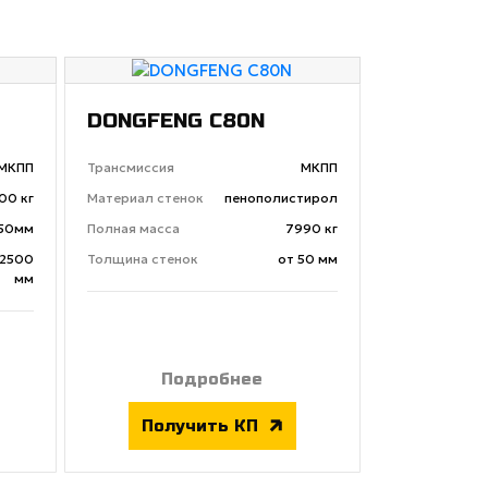
DONGFENG C80N
МКПП
Трансмиссия
МКПП
00 кг
Материал стенок
пенополистирол
50мм
Полная масса
7990 кг
2500
Толщина стенок
от 50 мм
мм
Подробнее
Получить КП