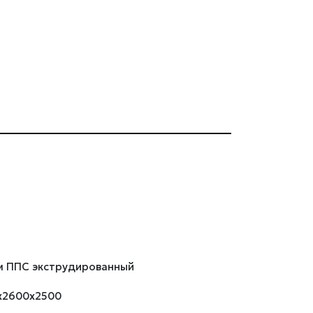
м ППС экструдированный
х2600х2500