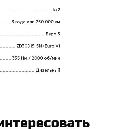
4х2
3 года или 250 000 км
Евро 5
ZD30D15-5N (Euro V)
355 Нм / 2000 об/мин
Дизельный
интересовать