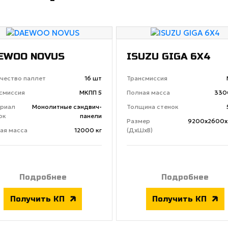
EWOO NOVUS
ISUZU GIGA 6X4
чество паллет
16 шт
Трансмиссия
смиссия
МКПП 5
Полная масса
330
риал
Монолитные сэндвич-
Толщина стенок
ок
панели
Размер
9200х2600х
ая масса
12000 кг
(ДхШхВ)
Подробнее
Подробнее
Получить КП
Получить КП