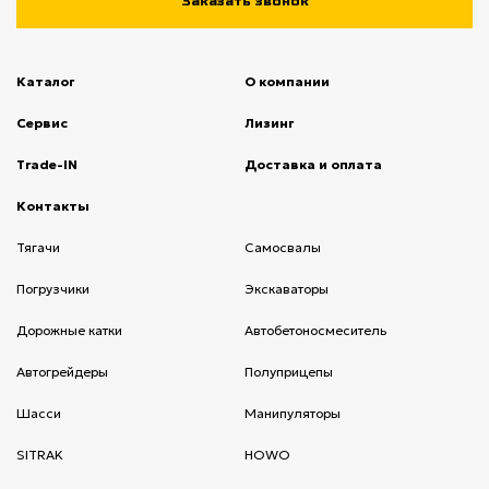
Заказать звонок
Каталог
О компании
(current)
Сервис
(current)
Лизинг
(current)
Trade-IN
(current)
Доставка и оплата
(current)
Контакты
(current)
Тягачи
(current)
Cамосвалы
(current)
Погрузчики
(current)
Экскаваторы
(current)
Дорожные катки
(current)
Автобетоносмеситель
(current)
Автогрейдеры
(current)
Полуприцепы
(current)
Шасси
(current)
Манипуляторы
(current)
SITRAK
(current)
HOWO
(current)