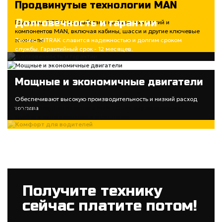
Продвинутые технологии MAN
Долговечность и гарантии
Грузовики SITRAK разработаны на базе технологий и
компонентов MAN, включая кабины, шасси и другие ключевые
элементы
Техника SITRAK славится надежностью и долгим сроком
службы. Гарантийный срок - 12 месяцев.
Мощные и экономичные двигатели
Комфорт для водителей
Обеспечивают высокую производительность и низкий расход
топлива
Кабины созданы на основе MAN TG, потому эргономичны,
удобны в использовании и управлении
Получите технику
сейчас платите потом!