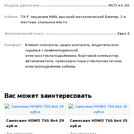
Модель двигателя
MC11.44-50
Кабина
TX-F, лицензия MAN, высокий металлический бампер, 2-х
местная, спальное место
Экологический класс
Евро 5
Комфорт
Климат-контроль, круиз-контроль, водительское
сиденье с пневмоподвеской,
электростеклоподъёмники, бортовой компьютер,
автомагнитола, трёхскоростные стеклоочистители,
электроподъёмник кабины
Вас может заинтересовать
Самосвал HOWO T5G 8x4 29
Самосвал HOWO T5G 6x4 25
куб.м
куб.м
Тип двигателя
Тип двигателя